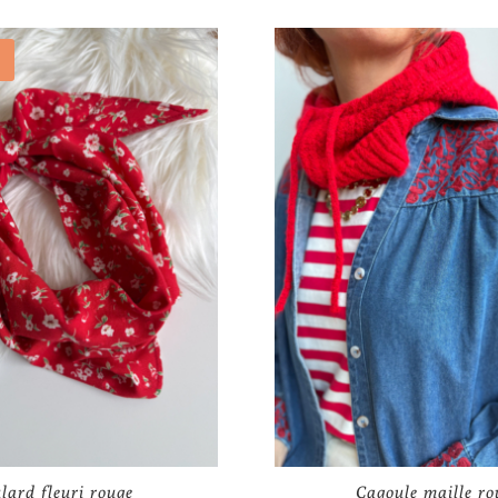
lard fleuri rouge
Cagoule maille ro