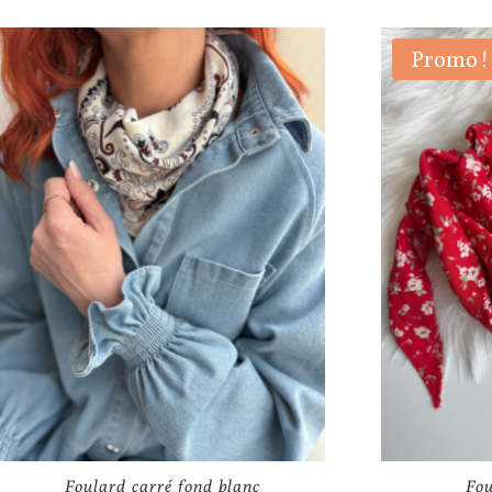
Promo !
Foulard carré fond blanc
Fou