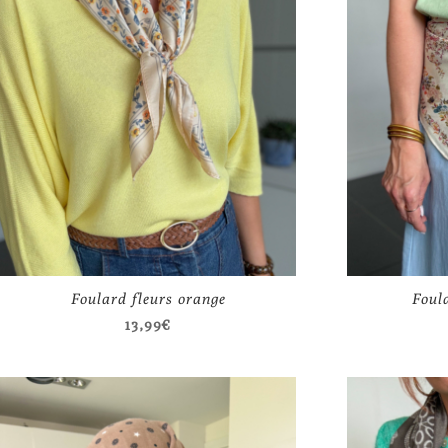
Foulard fleurs orange
Foul
13,99
€