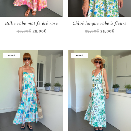
Billie robe motifs été rose
Chloé longue robe à fleurs
Le
Le
Le
Le
40,00
€
25,00
€
39,00
€
25,00
€
prix
prix
prix
prix
initial
actuel
initial
actuel
était :
est :
était :
est :
PROMO !
PROMO !
40,00€.
25,00€.
39,00€.
25,00€.