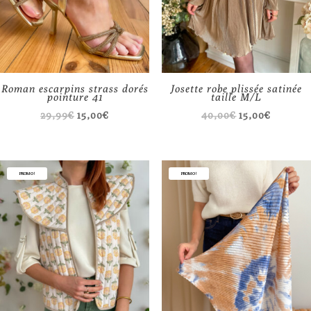
Roman escarpins strass dorés
Josette robe plissée satinée
pointure 41
taille M/L
Le
Le
Le
Le
29,99
€
15,00
€
40,00
€
15,00
€
prix
prix
prix
prix
initial
actuel
initial
actuel
était :
est :
était :
est :
PROMO !
PROMO !
29,99€.
15,00€.
40,00€.
15,00€.