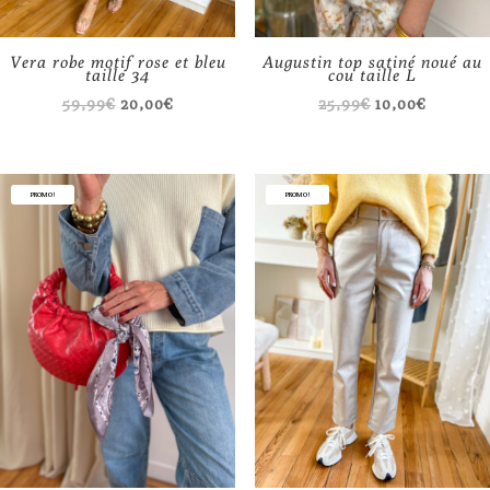
Vera robe motif rose et bleu
Augustin top satiné noué au
taille 34
cou taille L
Le
Le
Le
Le
59,99
€
20,00
€
25,99
€
10,00
€
prix
prix
prix
prix
initial
actuel
initial
actuel
était :
est :
était :
est :
PROMO !
PROMO !
59,99€.
20,00€.
25,99€.
10,00€.