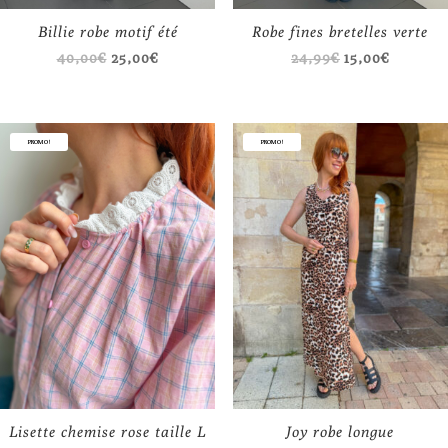
Billie robe motif été
Robe fines bretelles verte
Le
Le
Le
Le
40,00
€
25,00
€
24,99
€
15,00
€
prix
prix
prix
prix
initial
actuel
initial
actuel
était :
est :
était :
est :
PROMO !
PROMO !
40,00€.
25,00€.
24,99€.
15,00€.
Lisette chemise rose taille L
Joy robe longue