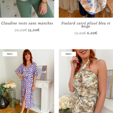
Claudine veste sans manches
Foulard carré plissé bleu et
beige
Le
Le
39,99
€
15,00
€
Le
Le
13,99
€
6,00
€
prix
prix
prix
prix
initial
actuel
initial
actuel
était :
est :
était :
est :
PROMO !
PROMO !
39,99€.
15,00€.
13,99€.
6,00€.