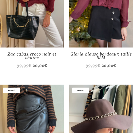
Zac cabas croco noir et
Gloria blouse bordeaux taille
chaine
S/M
Le
Le
Le
Le
39,99
€
20,00
€
39,99
€
20,00
€
prix
prix
prix
prix
initial
actuel
initial
actuel
était :
est :
était :
est :
PROMO !
PROMO !
39,99€.
20,00€.
39,99€.
20,00€.