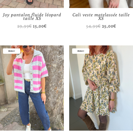
Joy pantalon fluide léopard
Cali veste matelassée taille
taille XS
XS
Le
Le
Le
Le
29,99
€
15,00
€
54,99
€
25,00
€
prix
prix
prix
prix
initial
actuel
initial
actuel
était :
est :
était :
est :
PROMO !
PROMO !
29,99€.
15,00€.
54,99€.
25,00€.