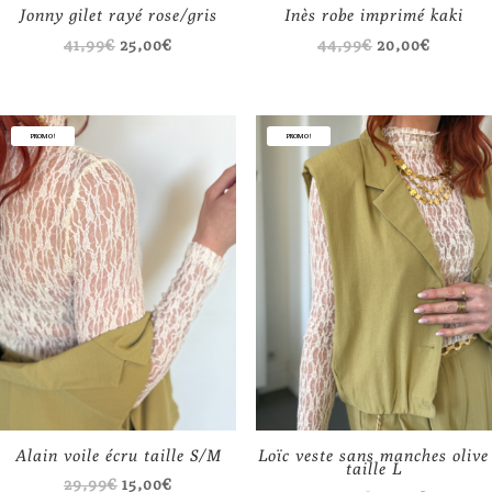
Jonny gilet rayé rose/gris
Inès robe imprimé kaki
Le
Le
Le
Le
41,99
€
25,00
€
44,99
€
20,00
€
prix
prix
prix
prix
initial
actuel
initial
actuel
était :
est :
était :
est :
PROMO !
PROMO !
41,99€.
25,00€.
44,99€.
20,00€.
Alain voile écru taille S/M
Loïc veste sans manches olive
taille L
Le
Le
29,99
€
15,00
€