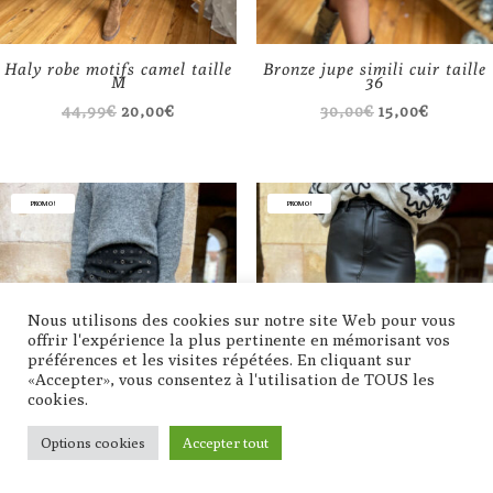
Haly robe motifs camel taille
Bronze jupe simili cuir taille
M
36
Le
Le
Le
Le
44,99
€
20,00
€
30,00
€
15,00
€
prix
prix
prix
prix
initial
actuel
initial
actuel
était :
est :
était :
est :
PROMO !
PROMO !
44,99€.
20,00€.
30,00€.
15,00€.
Nous utilisons des cookies sur notre site Web pour vous
offrir l'expérience la plus pertinente en mémorisant vos
préférences et les visites répétées. En cliquant sur
«Accepter», vous consentez à l'utilisation de TOUS les
cookies.
Options cookies
Accepter tout