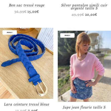
Ben sac tressé rouge
Silver pantalon simili cuir
argenté taille S
Le
Le
36,99
€
15,00
€
Le
Le
49,99
€
20,00
€
prix
prix
prix
prix
initial
actuel
initial
actuel
était :
est :
PROMO !
était :
est :
PROMO !
36,99€.
15,00€.
49,99€.
20,00€.
Lara ceinture tressé bleue
Jupe jean fleurie taille S
Le
Le
13,99
€
7,00
€