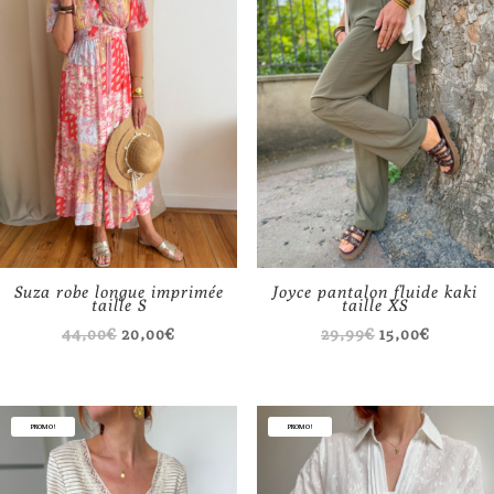
Suza robe longue imprimée
Joyce pantalon fluide kaki
taille S
taille XS
Le
Le
Le
Le
44,00
€
20,00
€
29,99
€
15,00
€
prix
prix
prix
prix
initial
actuel
initial
actuel
était :
est :
était :
est :
PROMO !
PROMO !
44,00€.
20,00€.
29,99€.
15,00€.