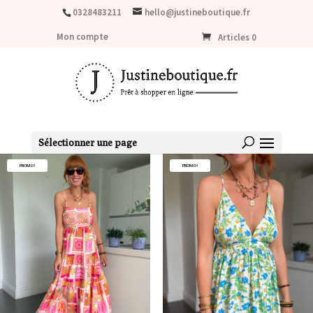
LIVRAISON OFFERTE dès 80€ d'achat (France métropolitaine)
0328483211
hello@justineboutique.fr
Mon compte
Articles 0
Sélectionner une page
PROMO !
PROMO !