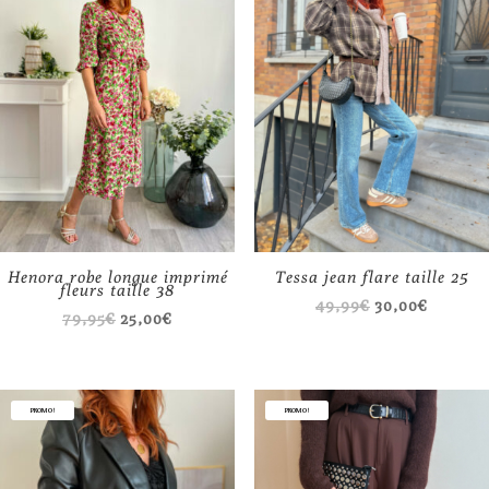
Henora robe longue imprimé
Tessa jean flare taille 25
fleurs taille 38
Le
Le
49,99
€
30,00
€
Le
Le
79,95
€
25,00
€
prix
prix
prix
prix
initial
actuel
initial
actuel
était :
est :
était :
est :
PROMO !
PROMO !
49,99€.
30,00€.
79,95€.
25,00€.