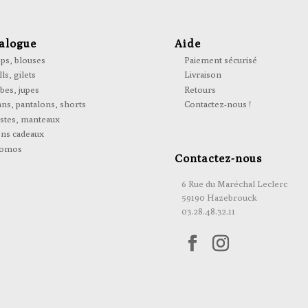
alogue
Aide
ps, blouses
Paiement sécurisé
ls, gilets
Livraison
bes, jupes
Retours
ans, pantalons, shorts
Contactez-nous !
stes, manteaux
ns cadeaux
omos
Contactez-nous
6 Rue du Maréchal Leclerc
59190 Hazebrouck
03.28.48.32.11