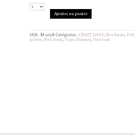
Ajouter au panier
UGS :
M-5058
Catégories :
CRAZY DAYS
,
Nos hauts
,
Prêt
porter
,
Prix doux
,
Tops, blouses
,
Voir tout