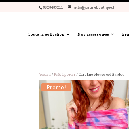
0328483211
hello@justineboutique.fr
Toute la collection
Nos accessoires
Pri
Accueil
/
Prêt à porter
/ Caroline blouse col Bardot
Promo !