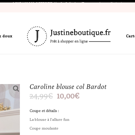
LIVRAISON OFFERTE dès 80€ d'achat (France métropolitaine)
x doux
Cart
Caroline blouse col Bardot
Le
Le
24,99
€
10,00
€
prix
prix
initial
actuel
était :
est :
Coupe et détails :
24,99€.
10,00€.
La blouse à l’allure fun
Coupe moulante
Encolure épaules dénudées