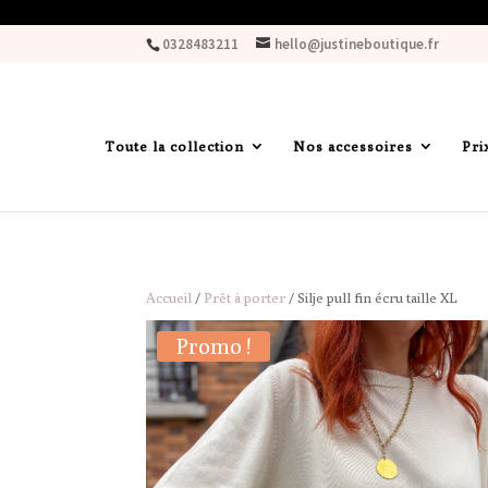
0328483211
hello@justineboutique.fr
Toute la collection
Nos accessoires
Pri
Accueil
/
Prêt à porter
/ Silje pull fin écru taille XL
Promo !