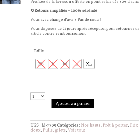
Profitez de la livraison offerte en point relais dès 80€ d’acha
🔄
Retours simplifiés – 100% sérénité
Vous avez changé d’avis ? Pas de souci !
Vous disposez de 21 jours après réception pour retourner u
article contre remboursement
Taille
XS
S
M
L
XL
Ajouter au panier
UGS :
M-7305
Catégories :
Nos hauts
,
Prêt à porter
,
Prix
doux
,
Pulls, gilets
,
Voir tout