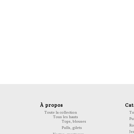
Informations complémentaires
Poids
0,000 g
À propos
Cat
Toute la collection
To
Tous les hauts
Pul
Tops, blouses
Ro
Pulls, gilets
Je
Vestes, manteaux