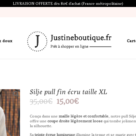
LIVRAISON OFFERTE dès 80€ d'achat (France métropolitaine)
x doux
Cart
Silje pull fin écru taille XL
Le
Le
35,00
€
15,00
€
prix
prix
initial
actuel
était :
est :
Conçu dans une
maille légère et confortable
, notre pull Silj
35,00€.
15,00€.
offre une
coupe droite légèrement loose
qui tombe jolimen
la silhouette.
Sa
teinte écrue lumineuse
illumine la tenue et se marie avec 