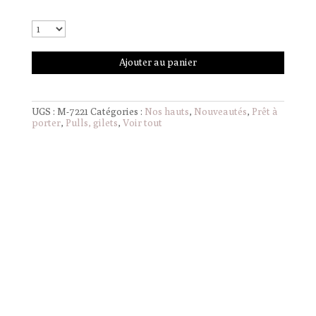
Ajouter au panier
UGS :
M-7221
Catégories :
Nos hauts
,
Nouveautés
,
Prêt à
porter
,
Pulls, gilets
,
Voir tout
Informations complémentaires
Poids
0,000 g