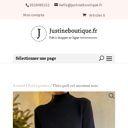
LIVRAISON OFFERTE dès 80€ d'achat (France métropolitaine)
0328483211
hello@justineboutique.fr
Mon compte
Articles 0
Sélectionner une page
Accueil
/
Prêt à porter
/ Théo pull col montant noir